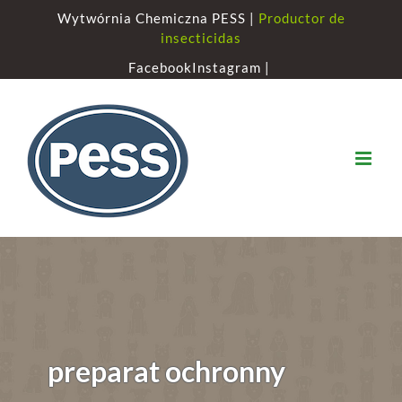
Skip
Wytwórnia Chemiczna PESS |
Productor de
to
insecticidas
content
Facebook
Instagram |
preparat ochronny