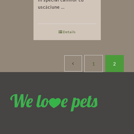
uscăciune ...
Details
1
2