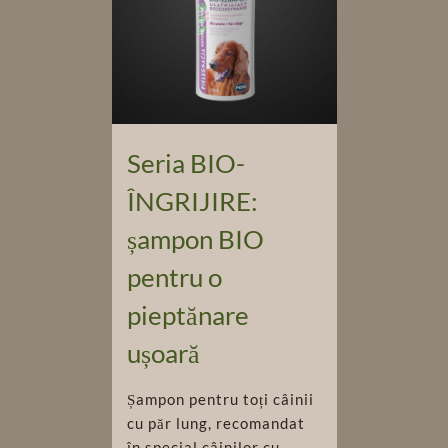
Seria BIO-
ÎNGRIJIRE:
șampon BIO
pentru o
pieptănare
ușoară
Șampon pentru toți câinii
cu păr lung, recomandat
în special câinilor cu