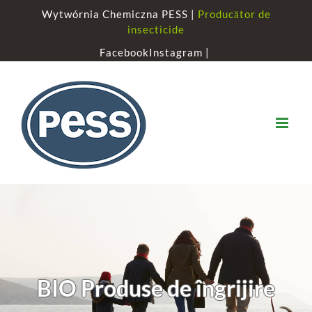
Skip
Wytwórnia Chemiczna PESS |
Producător de
to
insecticide
content
Facebook
Instagram |
BIO Produse de îngrijire