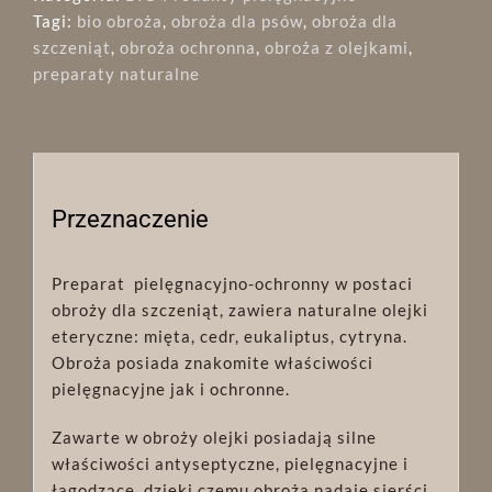
Tagi:
bio obroża
,
obroża dla psów
,
obroża dla
szczeniąt
,
obroża ochronna
,
obroża z olejkami
,
preparaty naturalne
Przeznaczenie
Preparat pielęgnacyjno-ochronny w postaci
obroży dla szczeniąt, zawiera naturalne olejki
eteryczne: mięta, cedr, eukaliptus, cytryna.
Obroża posiada znakomite właściwości
pielęgnacyjne jak i ochronne.
Zawarte w obroży olejki posiadają silne
właściwości antyseptyczne, pielęgnacyjne i
łagodzące, dzięki czemu obroża nadaje sierści