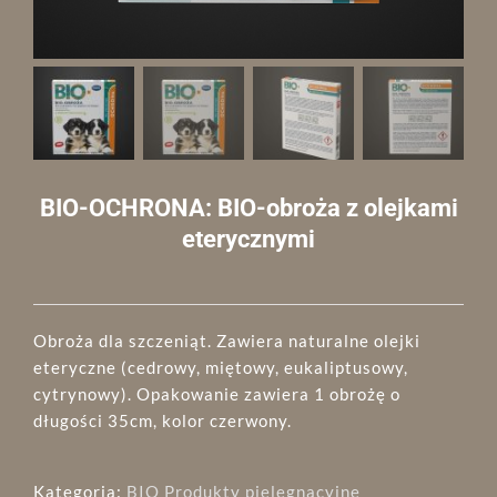
BIO-OCHRONA: BIO-obroża z olejkami
eterycznymi
Obroża dla szczeniąt. Zawiera naturalne olejki
eteryczne (cedrowy, miętowy, eukaliptusowy,
cytrynowy). Opakowanie zawiera 1 obrożę o
długości 35cm, kolor czerwony.
Kategoria:
BIO Produkty pielęgnacyjne